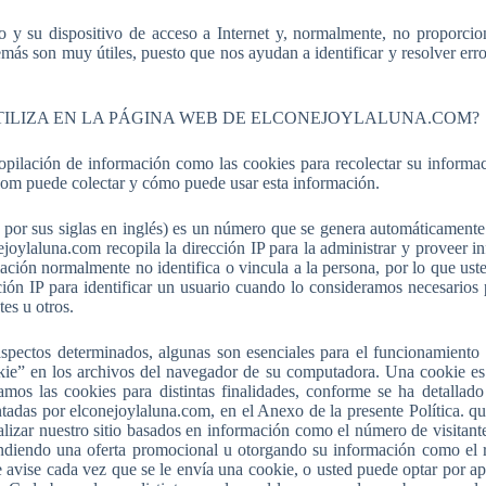
y su dispositivo de acceso a Internet y, normalmente, no proporcion
ás son muy útiles, puesto que nos ayudan a identificar y resolver erro
TILIZA EN LA PÁGINA WEB DE ELCONEJOYLALUNA.COM?
opilación de información como las cookies para recolectar su informa
com puede colectar y cómo puede usar esta información.
IP por sus siglas en inglés) es un número que se genera automáticame
ejoylaluna.com recopila la dirección IP para la administrar y proveer 
ción normalmente no identifica o vincula a la persona, por lo que uste
n IP para identificar un usuario cuando lo consideramos necesarios 
tes u otros.
s aspectos determinados, algunas son esenciales para el funcionamient
kie” en los archivos del navegador de su computadora. Una cookie es
amos las cookies para distintas finalidades, conforme se ha detallado
tadas por elconejoylaluna.com, en el Anexo de la presente Política. qu
tualizar nuestro sitio basados en información como el número de visitante
ondiendo una oferta promocional u otorgando su información como el 
avise cada vez que se le envía una cookie, o usted puede optar por apa