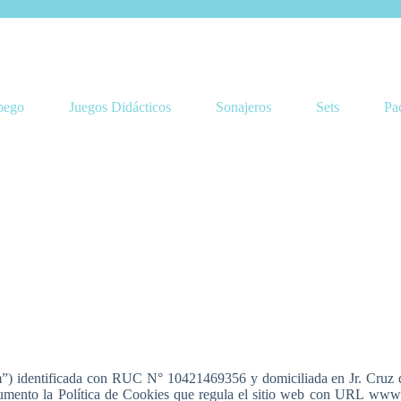
pego
Juegos Didácticos
Sonajeros
Sets
Pa
m”) identificada con RUC N° 10421469356 y domiciliada en Jr. Cruz d
umento la Política de Cookies que regula el sitio web con URL www.e