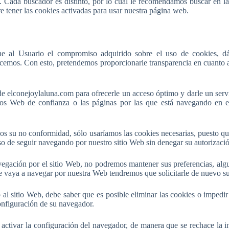
. Cada buscador es distinto, por lo cual le recomendamos buscar en 
e tener las cookies activadas para usar nuestra página web.
one al Usuario el compromiso adquirido sobre el uso de cookies, 
cemos. Con esto, pretendemos proporcionarle transparencia en cuanto a 
b de elconejoylaluna.com para ofrecerle un acceso óptimo y darle un ser
itios Web de confianza o las páginas por las que está navegando en 
onos su no conformidad, sólo usaríamos las cookies necesarias, puesto q
o de seguir navegando por nuestro sitio Web sin denegar su autorizació
egación por el sitio Web, no podremos mantener sus preferencias, algun
e vaya a navegar por nuestra Web tendremos que solicitarle de nuevo su 
o al sitio Web, debe saber que es posible eliminar las cookies o impedir
nfiguración de su navegador.
 activar la configuración del navegador, de manera que se rechace la in