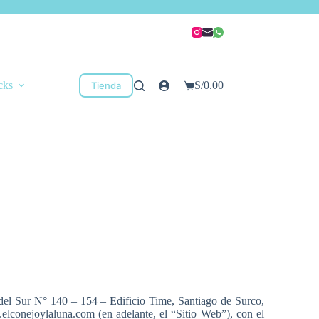
cks
S/
0.00
Tienda
el Sur N° 140 – 154 – Edificio Time, Santiago de Surco,
lconejoylaluna.com (en adelante, el “Sitio Web”), con el