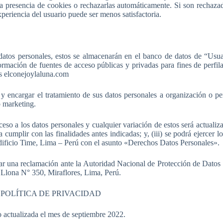
 la presencia de cookies o rechazarlas automáticamente. Si son rechaz
xperiencia del usuario puede ser menos satisfactoria.
atos personales, estos se almacenarán en el banco de datos de “Usua
información de fuentes de acceso públicas y privadas para fines de perfil
ios elconejoylaluna.com
 encargar el tratamiento de sus datos personales a organización o pe
o marketing.
acceso a los datos personales y cualquier variación de estos será actuali
ra cumplir con las finalidades antes indicadas; y, (iii) se podrá ejerce
 Edificio Time, Lima – Perú con el asunto «Derechos Datos Personales».
ar una reclamación ante la Autoridad Nacional de Protección de Datos P
Llona N° 350, Miraflores, Lima, Perú.
 POLÍTICA DE PRIVACIDAD
 actualizada el mes de septiembre 2022.