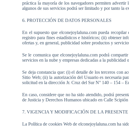
práctica la mayoría de los navegadores permiten advertir
algunos de sus servicios podrá ser limitado y por tanto la e
6. PROTECCIÓN DE DATOS PERSONALES
En el supuesto que elconejoylaluna.com pueda recopilar d
registro para fines estadísticos e históricos; (ii) obtener 
ofertas y, en general, publicidad sobre productos y servic
Se le comunica que elconejoylaluna.com podrá compartir y
servicios en la nube y empresas dedicadas a la publicidad 
Se deja constancia que: (i) el detalle de los terceros con 
Sitio Web; (ii) la autorización del Usuario es necesaria pa
solicitud en la dirección Jr. Cruz del Sur N° 140 – 154 –
En caso, considere que no ha sido atendido, podrá present
de Justicia y Derechos Humanos ubicado en Calle Scipión 
7. VIGENCIA Y MODIFICACIÓN DE LA PRESENTE
La Política de cookies Web de elconejoylaluna.com ha sido